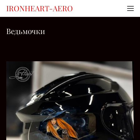
IRONHEART-AERO
Ведьмочки