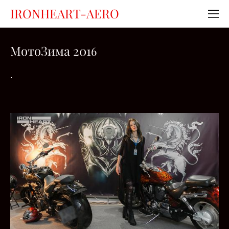
IRONHEART-AERO
МотоЗима 201
6
.